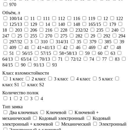
970
Объём, л
100/14
11
111
112
116
119
12
122
125/13
129
14
140
148
165/15
179
18
203
206
216
228
232/32
235
240
247
25
255
270
275
282
29
292
294
297/32
3
310
314/31
35
379
385
39
409
41
41+41/13
42
46
469
47
48
51
56/15
57/15
58+58/13
59
60
63
64/13
65/14
70/13
71
72/12
74
77
83
84/15
90
91/13
93
Класс взломостойкости
1 класс
2 класс
3 класс
4 класс
5 класс
класс S1
класс S2
Количество полок
1
2
3
4
Тип замка
Два ключевых
Ключевой
Ключевой +
механический
Кодовый электронный
Кодовый
электронный + ключевой
Механический
Электронный
Электронный + ключевой