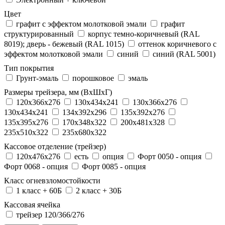
Цвет
графит с эффектом молотковой эмали
графит
структурированный
корпус темно-коричневый (RAL
8019); дверь - бежевый (RAL 1015)
оттенок коричневого с
эффектом молотковой эмали
синий
синий (RAL 5001)
Тип покрытия
Грунт-эмаль
порошковое
эмаль
Размеры трейзера, мм (ВхШхГ)
120x366x276
130x434x241
130х366х276
130х434х241
134x392x296
135x392x276
135x395x276
170x348x322
200x481x328
235x510x322
235x680x322
Кассовое отделение (трейзер)
120х476х276
есть
опция
Форт 0050 - опция
Форт 0068 - опция
Форт 0085 - опция
Класс огневзломостойкости
1 класс + 60Б
2 класс + 30Б
Кассовая ячейка
трейзер 120/366/276