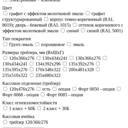
Цвет
графит с эффектом молотковой эмали
графит
структурированный
корпус темно-коричневый (RAL
8019); дверь - бежевый (RAL 1015)
оттенок коричневого с
эффектом молотковой эмали
синий
синий (RAL 5001)
Тип покрытия
Грунт-эмаль
порошковое
эмаль
Размеры трейзера, мм (ВхШхГ)
120x366x276
130x434x241
130х366х276
130х434х241
134x392x296
135x392x276
135x395x276
170x348x322
200x481x328
235x510x322
235x680x322
Кассовое отделение (трейзер)
120х476х276
есть
опция
Форт 0050 - опция
Форт 0068 - опция
Форт 0085 - опция
Класс огневзломостойкости
1 класс + 60Б
2 класс + 30Б
Кассовая ячейка
трейзер 120/366/276