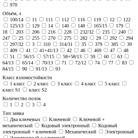
970
Объём, л
100/14
11
111
112
116
119
12
122
125/13
129
14
140
148
165/15
179
18
203
206
216
228
232/32
235
240
247
25
255
270
275
282
29
292
294
297/32
3
310
314/31
35
379
385
39
409
41
41+41/13
42
46
469
47
48
51
56/15
57/15
58+58/13
59
60
63
64/13
65/14
70/13
71
72/12
74
77
83
84/15
90
91/13
93
Класс взломостойкости
1 класс
2 класс
3 класс
4 класс
5 класс
класс S1
класс S2
Количество полок
1
2
3
4
Тип замка
Два ключевых
Ключевой
Ключевой +
механический
Кодовый электронный
Кодовый
электронный + ключевой
Механический
Электронный
Электронный + ключевой