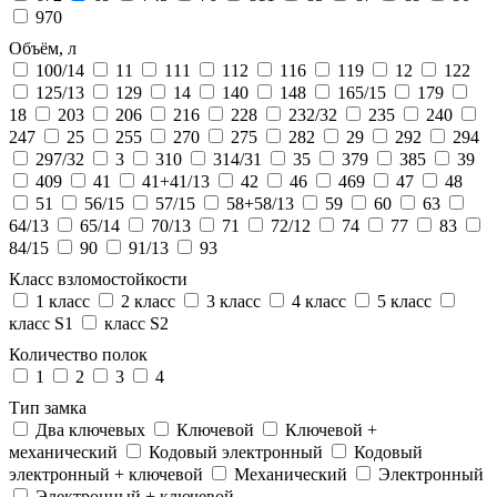
970
Объём, л
100/14
11
111
112
116
119
12
122
125/13
129
14
140
148
165/15
179
18
203
206
216
228
232/32
235
240
247
25
255
270
275
282
29
292
294
297/32
3
310
314/31
35
379
385
39
409
41
41+41/13
42
46
469
47
48
51
56/15
57/15
58+58/13
59
60
63
64/13
65/14
70/13
71
72/12
74
77
83
84/15
90
91/13
93
Класс взломостойкости
1 класс
2 класс
3 класс
4 класс
5 класс
класс S1
класс S2
Количество полок
1
2
3
4
Тип замка
Два ключевых
Ключевой
Ключевой +
механический
Кодовый электронный
Кодовый
электронный + ключевой
Механический
Электронный
Электронный + ключевой