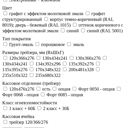
Цвет
графит с эффектом молотковой эмали
графит
структурированный
корпус темно-коричневый (RAL
8019); дверь - бежевый (RAL 1015)
оттенок коричневого с
эффектом молотковой эмали
синий
синий (RAL 5001)
Тип покрытия
Грунт-эмаль
порошковое
эмаль
Размеры трейзера, мм (ВхШхГ)
120x366x276
130x434x241
130х366х276
130х434х241
134x392x296
135x392x276
135x395x276
170x348x322
200x481x328
235x510x322
235x680x322
Кассовое отделение (трейзер)
120х476х276
есть
опция
Форт 0050 - опция
Форт 0068 - опция
Форт 0085 - опция
Класс огневзломостойкости
1 класс + 60Б
2 класс + 30Б
Кассовая ячейка
трейзер 120/366/276